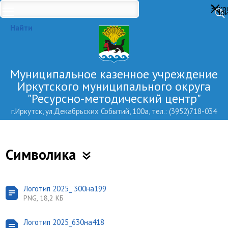
Закр
Пои
Найти
Муниципальное казенное учреждение
Иркутского муниципального округа
"Ресурсно-методический центр"
г.Иркутск, ул.Декабрьских Событий, 100а, тел.: (3952)718-034
Символика
Логотип 2025_ 300на199
PNG, 18,2 КБ
Логотип 2025_630на418