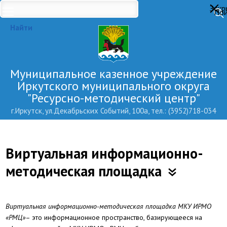
Закр
Пои
Найти
Муниципальное казенное учреждение
Иркутского муниципального округа
"Ресурсно-методический центр"
г.Иркутск, ул.Декабрьских Событий, 100а, тел.: (3952)718-034
Виртуальная информационно-
методическая площадка
Виртуальная информационно-методическая площадка МКУ ИРМО
«РМЦ»
– это информационное пространство, базирующееся на